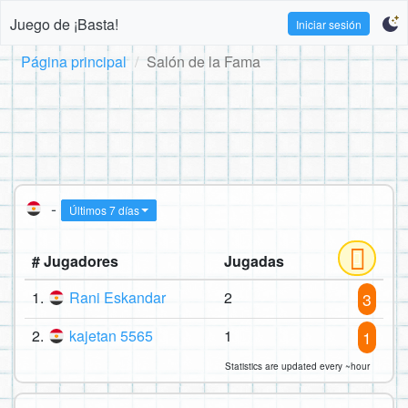
Juego de ¡Basta!
Iniciar sesión
Página principal
Salón de la Fama
-
Últimos 7 días
# Jugadores
Jugadas
1.
Rani Eskandar
2
3
2.
kajetan 5565
1
1
Statistics are updated every ~hour