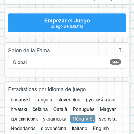
Empezar el Juego
Juego de ¡Basta!
Salón de la Fama
Global
5M+
Estadísticas por idioma de juego
bosanski
français
slovenčina
русский язык
hrvatski
čeština
Català
Português
Magyar
српски језик
українська
Tiếng Việt
svenska
Nederlands
slovenščina
Italiano
English