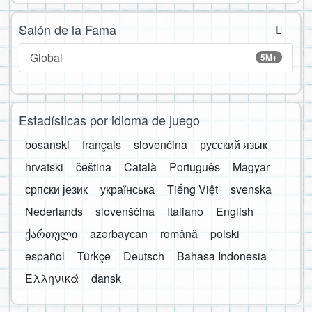
Salón de la Fama
Global
5M+
Estadísticas por idioma de juego
bosanski
français
slovenčina
русский язык
hrvatski
čeština
Català
Português
Magyar
српски језик
українська
Tiếng Việt
svenska
Nederlands
slovenščina
Italiano
English
ქართული
azərbaycan
română
polski
español
Türkçe
Deutsch
Bahasa Indonesia
Ελληνικά
dansk