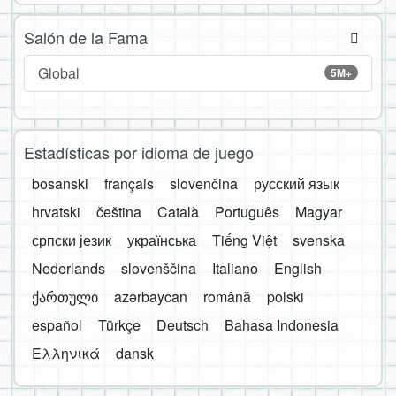
Salón de la Fama
Global
5M+
Estadísticas por idioma de juego
bosanski
français
slovenčina
русский язык
hrvatski
čeština
Català
Português
Magyar
српски језик
українська
Tiếng Việt
svenska
Nederlands
slovenščina
Italiano
English
ქართული
azərbaycan
română
polski
español
Türkçe
Deutsch
Bahasa Indonesia
Ελληνικά
dansk