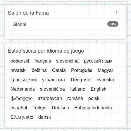
Salón de la Fama
Global
5M+
Estadísticas por idioma de juego
bosanski
français
slovenčina
русский язык
hrvatski
čeština
Català
Português
Magyar
српски језик
українська
Tiếng Việt
svenska
Nederlands
slovenščina
Italiano
English
ქართული
azərbaycan
română
polski
español
Türkçe
Deutsch
Bahasa Indonesia
Ελληνικά
dansk