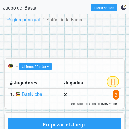
Juego de ¡Basta!
Iniciar sesión
Página principal
Salón de la Fama
-
Últimos 30 días
# Jugadores
Jugadas
1.
BatiNibba
2
3
Statistics are updated every ~hour
Empezar el Juego