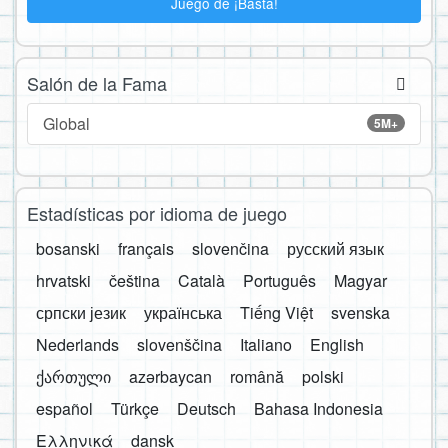
Juego de ¡Basta!
Salón de la Fama
Global
5M+
Estadísticas por idioma de juego
bosanski
français
slovenčina
русский язык
hrvatski
čeština
Català
Português
Magyar
српски језик
українська
Tiếng Việt
svenska
Nederlands
slovenščina
Italiano
English
ქართული
azərbaycan
română
polski
español
Türkçe
Deutsch
Bahasa Indonesia
Ελληνικά
dansk