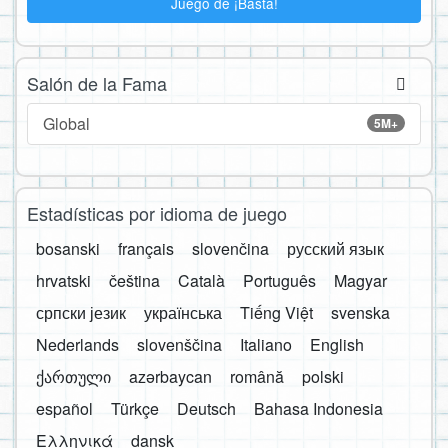
Juego de ¡Basta!
Salón de la Fama
Global
5M+
Estadísticas por idioma de juego
bosanski
français
slovenčina
русский язык
hrvatski
čeština
Català
Português
Magyar
српски језик
українська
Tiếng Việt
svenska
Nederlands
slovenščina
Italiano
English
ქართული
azərbaycan
română
polski
español
Türkçe
Deutsch
Bahasa Indonesia
Ελληνικά
dansk