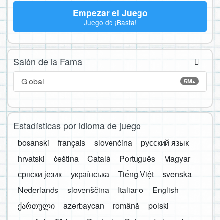
Empezar el Juego
Juego de ¡Basta!
Salón de la Fama
Global
5M+
Estadísticas por idioma de juego
bosanski
français
slovenčina
русский язык
hrvatski
čeština
Català
Português
Magyar
српски језик
українська
Tiếng Việt
svenska
Nederlands
slovenščina
Italiano
English
ქართული
azərbaycan
română
polski