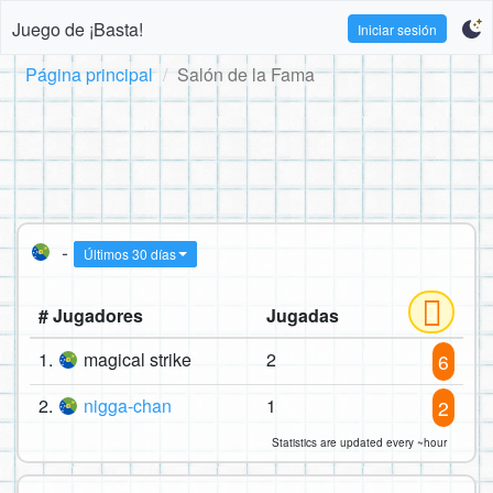
Juego de ¡Basta!
Iniciar sesión
Página principal
Salón de la Fama
-
Últimos 30 días
# Jugadores
Jugadas
1.
magical strike
2
6
2.
nigga-chan
1
2
Statistics are updated every ~hour