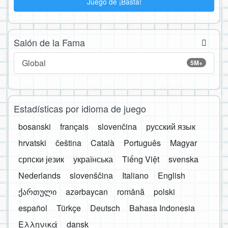
Juego de ¡Basta!
Salón de la Fama
Global
5M+
Estadísticas por idioma de juego
bosanski
français
slovenčina
русский язык
hrvatski
čeština
Català
Português
Magyar
српски језик
українська
Tiếng Việt
svenska
Nederlands
slovenščina
Italiano
English
ქართული
azərbaycan
română
polski
español
Türkçe
Deutsch
Bahasa Indonesia
Ελληνικά
dansk