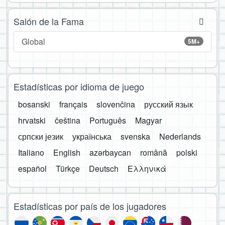
Salón de la Fama
Global
5M+
Estadísticas por idioma de juego
bosanski
français
slovenčina
русский язык
hrvatski
čeština
Português
Magyar
српски језик
українська
svenska
Nederlands
Italiano
English
azərbaycan
română
polski
español
Türkçe
Deutsch
Ελληνικά
Estadísticas por país de los jugadores