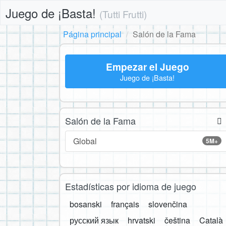
Juego de ¡Basta!
(Tutti Frutti)
Página principal
Salón de la Fama
Empezar el Juego
Juego de ¡Basta!
Salón de la Fama
Global
5M+
Estadísticas por idioma de juego
bosanski
français
slovenčina
русский язык
hrvatski
čeština
Català