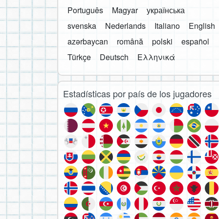
Português
Magyar
українська
svenska
Nederlands
Italiano
English
azərbaycan
română
polski
español
Türkçe
Deutsch
Ελληνικά
Estadísticas por país de los jugadores