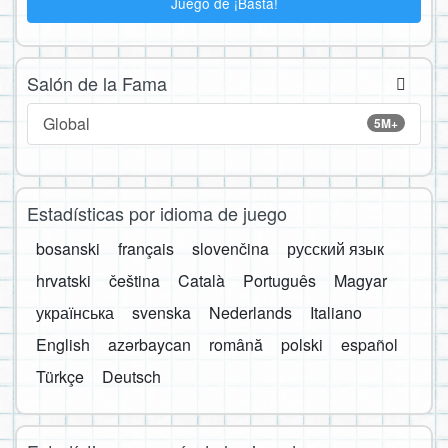
Juego de ¡Basta!
Salón de la Fama
Global
5M+
Estadísticas por idioma de juego
bosanski
français
slovenčina
русский язык
hrvatski
čeština
Català
Português
Magyar
українська
svenska
Nederlands
Italiano
English
azərbaycan
română
polski
español
Türkçe
Deutsch