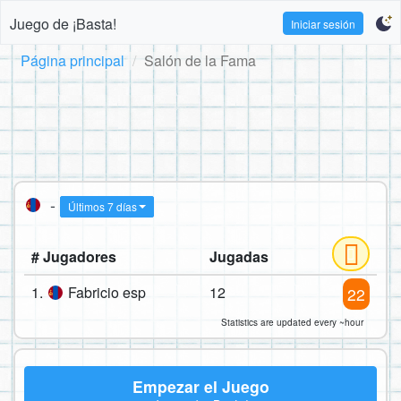
Juego de ¡Basta!
Iniciar sesión
Página principal
Salón de la Fama
-
Últimos 7 días
# Jugadores
Jugadas
1.
Fabricio esp
12
22
Statistics are updated every ~hour
Empezar el Juego