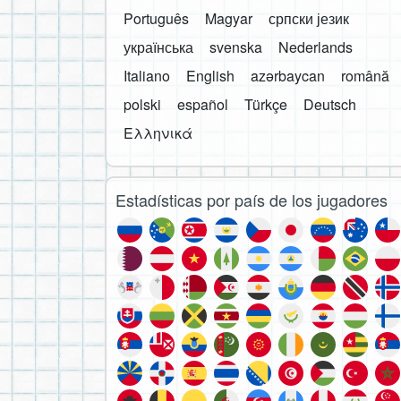
Português
Magyar
српски језик
українська
svenska
Nederlands
Italiano
English
azərbaycan
română
polski
español
Türkçe
Deutsch
Ελληνικά
Estadísticas por país de los jugadores