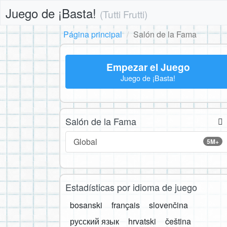
Juego de ¡Basta!
(Tutti Frutti)
Página principal
Salón de la Fama
Empezar el Juego
Juego de ¡Basta!
Salón de la Fama
Global
5M+
Estadísticas por idioma de juego
bosanski
français
slovenčina
русский язык
hrvatski
čeština