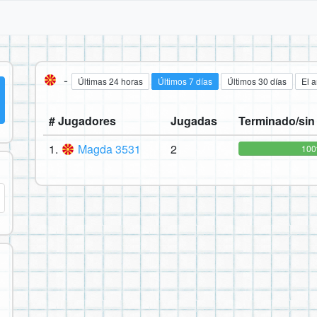
-
Últimas 24 horas
Últimos 7 días
Últimos 30 días
El 
# Jugadores
Jugadas
Terminado/sin
1.
Magda 3531
2
10