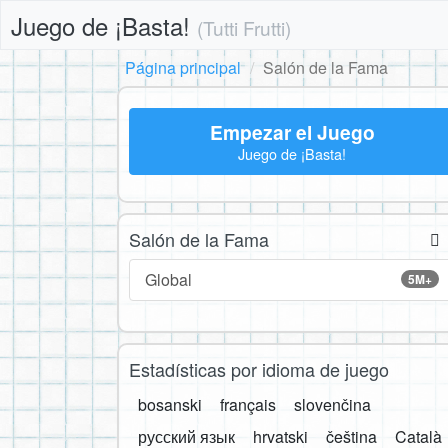
Juego de ¡Basta!
(Tutti Frutti)
Página principal
Salón de la Fama
Empezar el Juego
Juego de ¡Basta!
Salón de la Fama
Global
5M+
Estadísticas por idioma de juego
bosanski
français
slovenčina
русский язык
hrvatski
čeština
Català