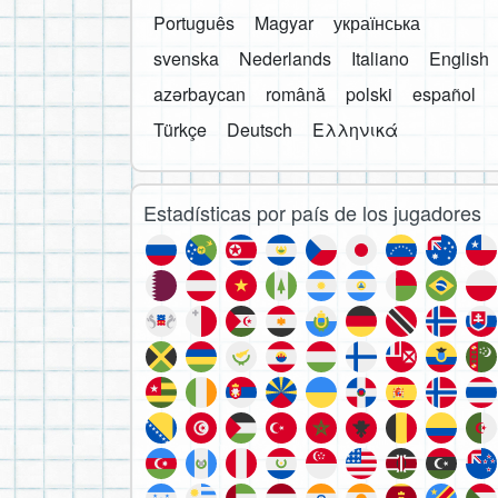
Português
Magyar
українська
svenska
Nederlands
Italiano
English
azərbaycan
română
polski
español
Türkçe
Deutsch
Ελληνικά
Estadísticas por país de los jugadores