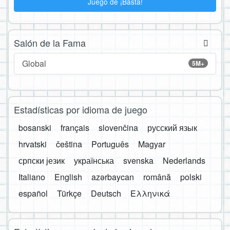
Juego de ¡Basta!
Salón de la Fama
Global
5M+
Estadísticas por idioma de juego
bosanski
français
slovenčina
русский язык
hrvatski
čeština
Português
Magyar
српски језик
українська
svenska
Nederlands
Italiano
English
azərbaycan
română
polski
español
Türkçe
Deutsch
Ελληνικά