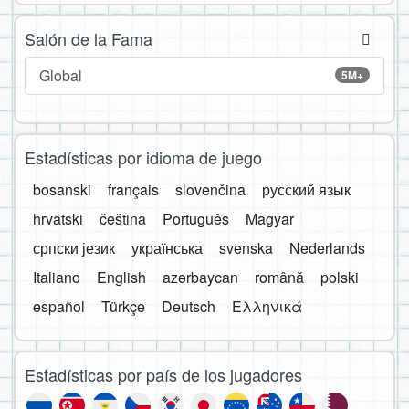
Salón de la Fama
Global
5M+
Estadísticas por idioma de juego
bosanski
français
slovenčina
русский язык
hrvatski
čeština
Português
Magyar
српски језик
українська
svenska
Nederlands
Italiano
English
azərbaycan
română
polski
español
Türkçe
Deutsch
Ελληνικά
Estadísticas por país de los jugadores