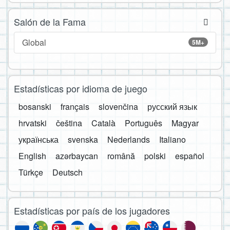
Salón de la Fama
Global
5M+
Estadísticas por idioma de juego
bosanski
français
slovenčina
русский язык
hrvatski
čeština
Català
Português
Magyar
українська
svenska
Nederlands
Italiano
English
azərbaycan
română
polski
español
Türkçe
Deutsch
Estadísticas por país de los jugadores