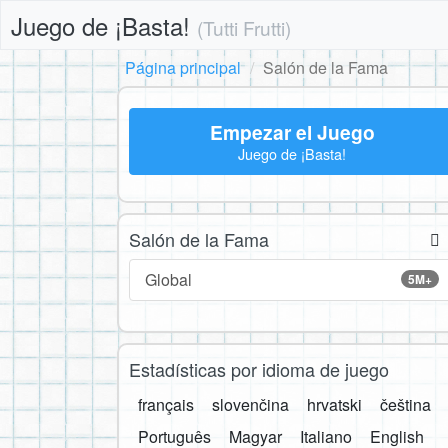
Juego de ¡Basta!
(Tutti Frutti)
Página principal
Salón de la Fama
Empezar el Juego
Juego de ¡Basta!
Salón de la Fama
Global
5M+
Estadísticas por idioma de juego
français
slovenčina
hrvatski
čeština
Português
Magyar
Italiano
English