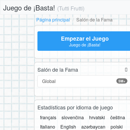
Juego de ¡Basta!
(Tutti Frutti)
Página principal
Salón de la Fama
Empezar el Juego
Juego de ¡Basta!
Salón de la Fama
Global
5M+
Estadísticas por idioma de juego
français
slovenčina
hrvatski
čeština
Italiano
English
azərbaycan
polski