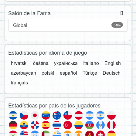
Salón de la Fama
Global
5M+
Estadísticas por idioma de juego
hrvatski
čeština
українська
Italiano
English
azərbaycan
polski
español
Türkçe
Deutsch
français
Estadísticas por país de los jugadores