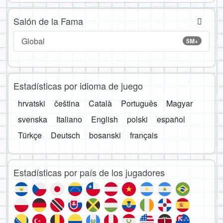
Salón de la Fama
Global
5M+
Estadísticas por idioma de juego
hrvatski
čeština
Català
Português
Magyar
svenska
Italiano
English
polski
español
Türkçe
Deutsch
bosanski
français
Estadísticas por país de los jugadores