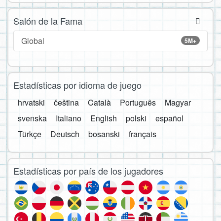
Salón de la Fama
Global
5M+
Estadísticas por idioma de juego
hrvatski
čeština
Català
Português
Magyar
svenska
Italiano
English
polski
español
Türkçe
Deutsch
bosanski
français
Estadísticas por país de los jugadores