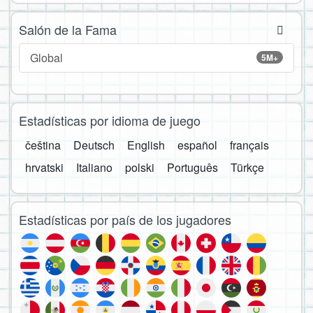
Salón de la Fama
Global
5M+
Estadísticas por idioma de juego
čeština
Deutsch
English
español
français
hrvatski
Italiano
polski
Português
Türkçe
Estadísticas por país de los jugadores