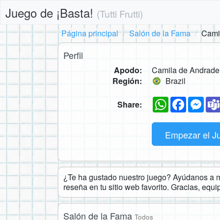
Juego de ¡Basta!
(Tutti Frutti)
Página principal
Salón de la Fama
Cami
Perfil
Apodo:
Camila de Andrade
Región:
Brazil
WhatsApp
Faceboo
Mes
Share:
Empezar el J
¿Te ha gustado nuestro juego? Ayúdanos a ma
reseña en tu sitio web favorito. Gracias, equ
Salón de la Fama
Todos