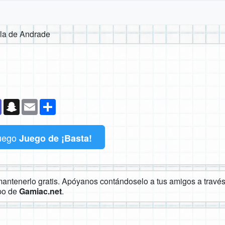
la de Andrade
k
senger
Teams
Snapchat
Email
Compartir
uego
Juego de ¡Basta!
ntenerlo gratis. Apóyanos contándoselo a tus amigos a través 
ipo de
Gamiac.net
.