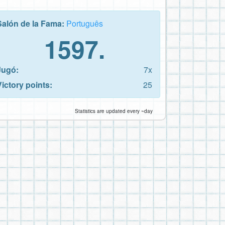
Salón de la Fama:
Português
1597.
Jugó:
7x
Victory points:
25
Statistics are updated every ~day