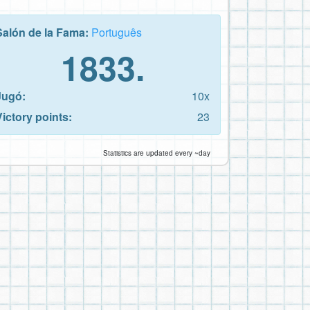
Salón de la Fama:
Português
1833.
Jugó:
10x
Victory points:
23
Statistics are updated every ~day