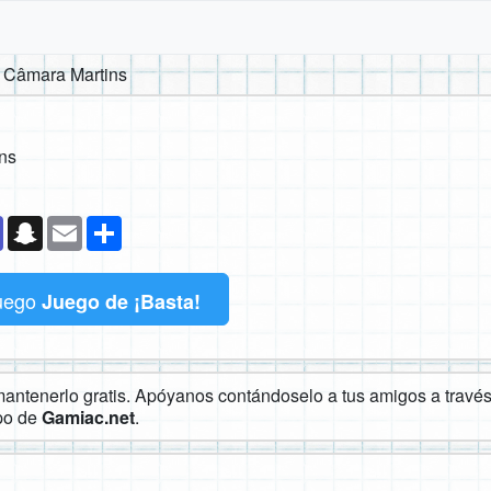
e Câmara Martins
ns
k
senger
Teams
Snapchat
Email
Compartir
uego
Juego de ¡Basta!
ntenerlo gratis. Apóyanos contándoselo a tus amigos a través 
ipo de
Gamiac.net
.