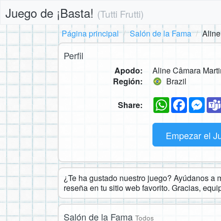
Juego de ¡Basta!
(Tutti Frutti)
Página principal
Salón de la Fama
Alin
Perfil
Apodo:
Aline Câmara Marti
Región:
Brazil
WhatsApp
Faceboo
Mes
Share:
Empezar el J
¿Te ha gustado nuestro juego? Ayúdanos a ma
reseña en tu sitio web favorito. Gracias, equ
Salón de la Fama
Todos