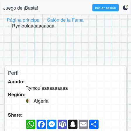
Juego de ¡Basta!
Iniciar sesión
Página principal
Salón de la Fama
Rymoulaaaaaaaaaa
Perfil
Apodo:
Rymoulaaaaaaaaaa
Región:
Algeria
Share:
WhatsApp
Facebook
Messenger
Teams
Snapchat
Email
Compartir