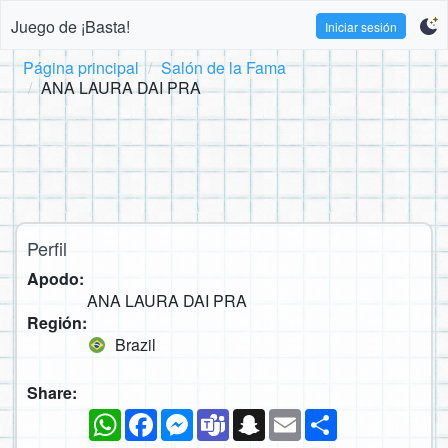
Juego de ¡Basta!
Iniciar sesión
Página principal
Salón de la Fama
ANA LAURA DAI PRA
Perfil
Apodo:
ANA LAURA DAI PRA
Región:
Brazil
Share:
WhatsApp
Facebook
Messenger
Teams
Snapchat
Email
Compartir