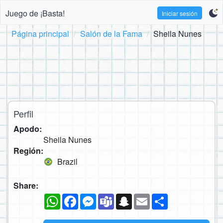
Juego de ¡Basta!
Iniciar sesión
Página principal
Salón de la Fama
Sheila Nunes
Perfil
Apodo:
Sheila Nunes
Región:
Brazil
Share:
WhatsApp
Facebook
Messenger
Teams
Snapchat
Email
Compartir