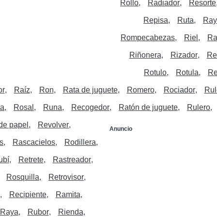
Rollo
Radiador
Resorte
Repisa
Ruta
Ray
Rompecabezas
Riel
Ra
Riñonera
Rizador
Re
Rotulo
Rotula
Re
or
Raíz
Ron
Rata de juguete
Romero
Rociador
Rul
ta
Rosal
Runa
Recogedor
Ratón de juguete
Rulero
de papel
Revolver
Anuncio
s
Rascacielos
Rodillera
ubí
Retrete
Rastreador
Rosquilla
Retrovisor
Recipiente
Ramita
Raya
Rubor
Rienda