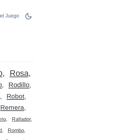
el Juego
o
Rosa
o
Rodillo
Robot
Remera
rio
Rallador
d
Rombo