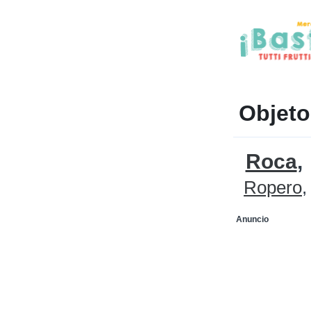
Objeto
Roca
Ropero
Anuncio