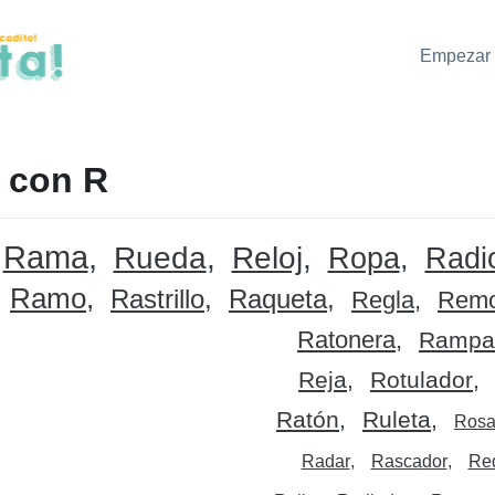
Empezar 
 con R
Rama
Rueda
Reloj
Ropa
Radi
Ramo
Rastrillo
Raqueta
Regla
Rem
Ratonera
Rampa
Reja
Rotulador
Ratón
Ruleta
Rosa
Radar
Rascador
Re