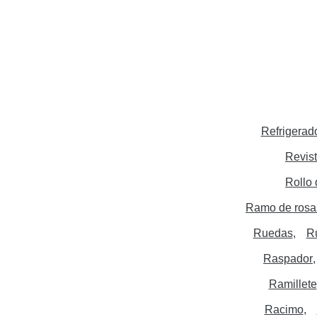
Refrigerad
Revis
Rollo 
Ramo de rosa
Ruedas
R
Raspador
Ramillete
Racimo