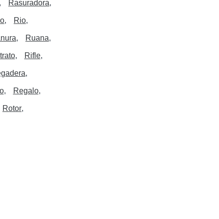
Rasuradora
o
Rio
nura
Ruana
trato
Rifle
gadera
o
Regalo
Rotor