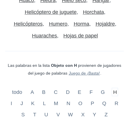
Huaco
Hiedra
Hielo seco
Hangar
Helicóptero de juguete
Horchata
Helicópteros
Humero
Horma
Hojaldre
Huaraches
Hojas de papel
Las palabras en la lista
Objeto con H
provienen de jugadores
del juego de palabras
Juego de ¡Basta!
.
todo
A
B
C
D
E
F
G
H
I
J
K
L
M
N
O
P
Q
R
S
T
U
V
W
X
Y
Z