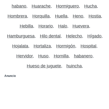
habano
Huarache
Hormiguero
Hucha
Hombrera
Horquilla
Huella
Heno
Hostia
Hebilla
Horario
Halo
Huevera
Hamburguesa
Hilo dental
Helecho
Hígado
Hojalata
Hortaliza
Hormigón
Hospital
Hervidor
Huso
Hornilla
habanero
Hueso de juguete
huincha
Anuncio