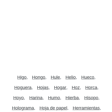
Higo
Hongo
Hule
Helio
Hueco
Hoguera
Hojas
Hogar
Hoz
Horca
Hoyo
Harina
Humo
Hierba
Hisopo
Holograma
Hoja de papel
Herramientas