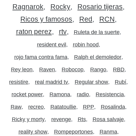
Ragnarok
Rocky
Rosario tijeras
Ricos y famosos
Red
RCN
raton perez
rtv
Ruleta de la suerte
resident evil
robin hood
rojo fama contra fama
Ralph el demoledor
Rey leon
Raven
Robocop
Rango
RBD
resistire
real madrid tv
Regular show
Rubí
rocket power
Ramona
radio
Resistencia
Raw
recreo
Ratatoullie
RPP
Rosalinda
Ricky y morty
revenge
Rts
Rosa salvaje
reality show
Rompeportones
Ranma