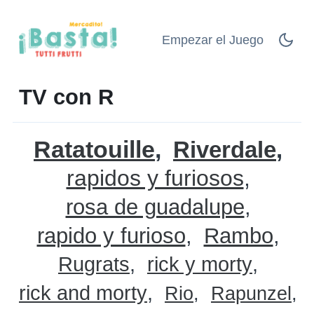
Empezar el Juego
TV con R
Ratatouille
Riverdale
rapidos y furiosos
rosa de guadalupe
rapido y furioso
Rambo
Rugrats
rick y morty
rick and morty
Rio
Rapunzel