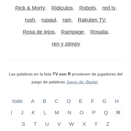
Rick & Morty
Ridiculos
Robots
red tv
rush
rupaul
rain
Rakuten TV
Rosa de lejos
Rampage
Rosalia
ren y stimpy
Las palabras en la lista
TV con R
provienen de jugadores del
juego de palabras
Juego de ¡Basta!
.
todo
A
B
C
D
E
F
G
H
I
J
K
L
M
N
O
P
Q
R
S
T
U
V
W
X
Y
Z