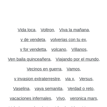
Vida loca
Voltron
Viva la mañana
v de vendeta
volverias con tu ex
v for vendetta
volcano
Villanos
Ven baila quinceañera
Viajando por el mundo
Vecinos en guerra
Vamos
v invasion extraterrestre
via x
Versus
Vaselina
vaya semanita
Verdad o reto
vacaciones infernales
Vivo
veronica mars