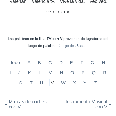
Valerian
valencia tv
Vive la vida
Veo veo
vero lozano
Las palabras en la lista
TV con V
provienen de jugadores del
juego de palabras
Juego de ¡Basta!
.
todo
A
B
C
D
E
F
G
H
I
J
K
L
M
N
O
P
Q
R
S
T
U
V
W
X
Y
Z
Marcas de coches
Instrumento Musical
«
»
con V
con V