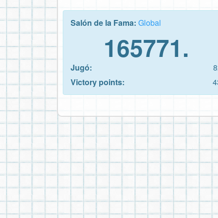
Salón de la Fama:
Global
165771.
Jugó:
8
Victory points:
4