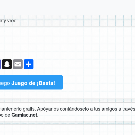
atý vred
k
senger
Teams
Snapchat
Email
Compartir
uego
Juego de ¡Basta!
ntenerlo gratis. Apóyanos contándoselo a tus amigos a través 
ipo de
Gamiac.net
.