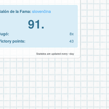
Salón de la Fama:
slovenčina
91.
Jugó:
8x
Victory points:
43
Statistics are updated every ~day