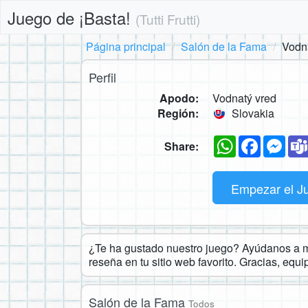
Juego de ¡Basta!
(Tutti Frutti)
Página principal
Salón de la Fama
Vodn
Perfil
Apodo:
Vodnatý vred
Región:
Slovakia
WhatsApp
Faceboo
Mes
Share:
Empezar el J
¿Te ha gustado nuestro juego? Ayúdanos a ma
reseña en tu sitio web favorito. Gracias, equ
Salón de la Fama
Todos