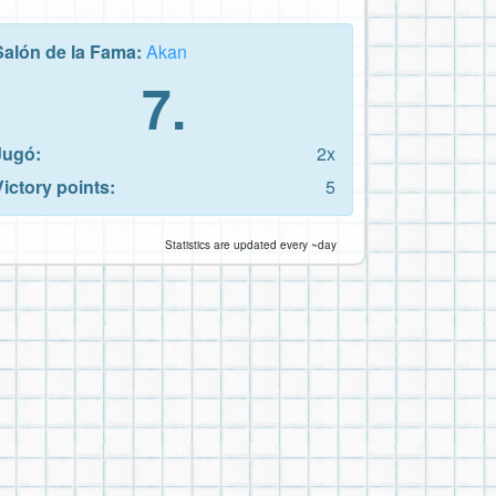
Salón de la Fama:
Akan
7.
Jugó:
2x
Victory points:
5
Statistics are updated every ~day