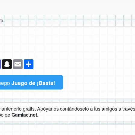
to
k
senger
Teams
Snapchat
Email
Compartir
uego
Juego de ¡Basta!
ntenerlo gratis. Apóyanos contándoselo a tus amigos a través 
ipo de
Gamiac.net
.