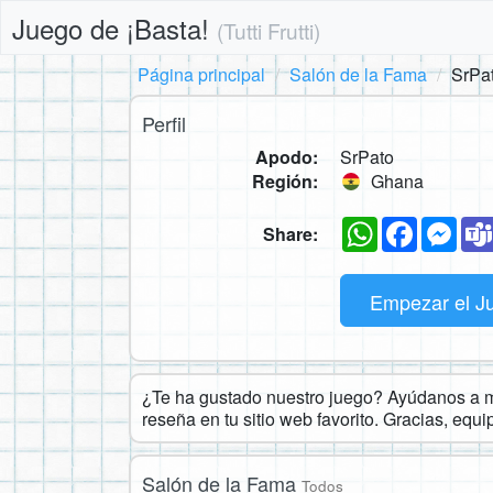
Juego de ¡Basta!
(Tutti Frutti)
Página principal
Salón de la Fama
SrPa
Perfil
Apodo:
SrPato
Región:
Ghana
WhatsApp
Faceboo
Mes
Share:
Empezar el J
¿Te ha gustado nuestro juego? Ayúdanos a ma
reseña en tu sitio web favorito. Gracias, equ
Salón de la Fama
Todos