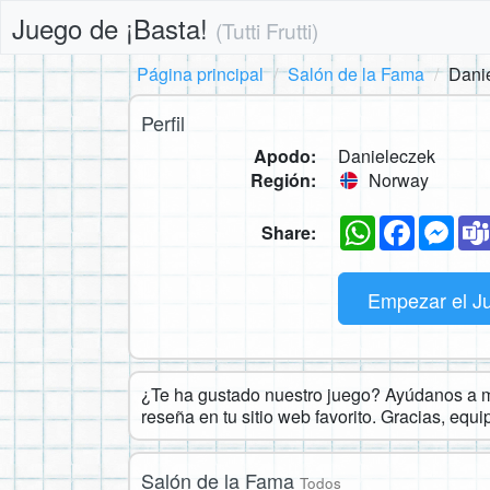
Juego de ¡Basta!
(Tutti Frutti)
Página principal
Salón de la Fama
Dani
Perfil
Apodo:
Danieleczek
Región:
Norway
WhatsApp
Faceboo
Mes
Share:
Empezar el J
¿Te ha gustado nuestro juego? Ayúdanos a ma
reseña en tu sitio web favorito. Gracias, equ
Salón de la Fama
Todos