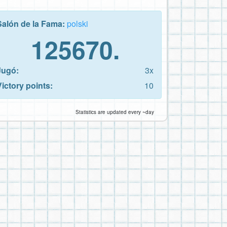
Salón de la Fama:
polski
125670.
Jugó:
3x
Victory points:
10
Statistics are updated every ~day