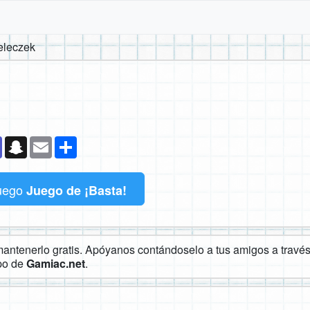
eleczek
k
senger
Teams
Snapchat
Email
Compartir
uego
Juego de ¡Basta!
ntenerlo gratis. Apóyanos contándoselo a tus amigos a través 
ipo de
Gamiac.net
.