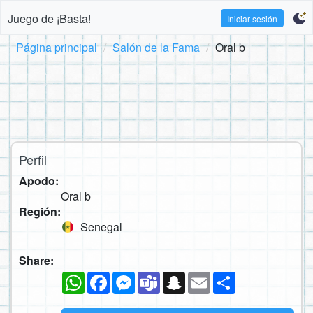
Juego de ¡Basta!
Iniciar sesión
Página principal
Salón de la Fama
Oral b
Perfil
Apodo:
Oral b
Región:
Senegal
Share:
WhatsApp
Facebook
Messenger
Teams
Snapchat
Email
Compartir