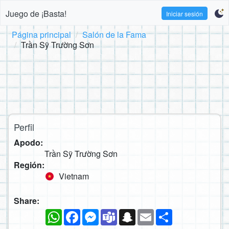
Juego de ¡Basta!
Iniciar sesión
Página principal
Salón de la Fama
Trần Sỹ Trường Sơn
Perfil
Apodo:
Trần Sỹ Trường Sơn
Región:
Vietnam
Share:
WhatsApp
Facebook
Messenger
Teams
Snapchat
Email
Compartir