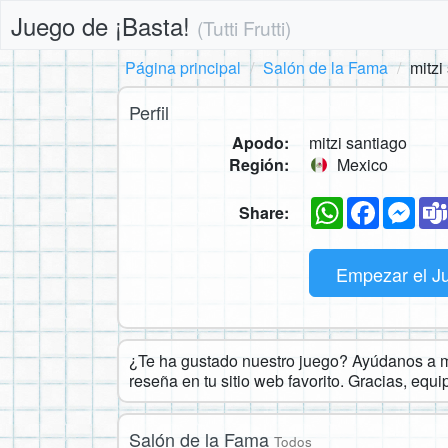
Juego de ¡Basta!
(Tutti Frutti)
Página principal
Salón de la Fama
mitzi
Perfil
Apodo:
mitzi santiago
Región:
Mexico
WhatsApp
Faceboo
Mes
Share:
Empezar el J
¿Te ha gustado nuestro juego? Ayúdanos a ma
reseña en tu sitio web favorito. Gracias, equ
Salón de la Fama
Todos