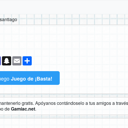
 santiago
k
senger
Teams
Snapchat
Email
Compartir
uego
Juego de ¡Basta!
ntenerlo gratis. Apóyanos contándoselo a tus amigos a través 
ipo de
Gamiac.net
.