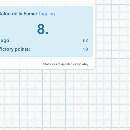
Salón de la Fama:
Tagalog
8.
Jugó:
5x
Victory points:
10
Statistics are updated every ~day