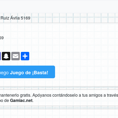
 Ruiz Ávila 5169
69
k
senger
Teams
Snapchat
Email
Compartir
uego
Juego de ¡Basta!
ntenerlo gratis. Apóyanos contándoselo a tus amigos a través 
ipo de
Gamiac.net
.