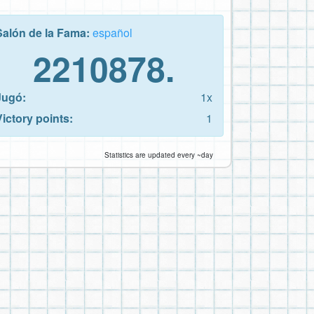
Salón de la Fama:
español
2210878.
Jugó:
1x
Victory points:
1
Statistics are updated every ~day