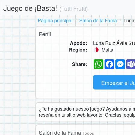
Juego de ¡Basta!
(Tutti Frutti)
Página principal
Salón de la Fama
Luna
Perfil
Apodo:
Luna Ruiz Ávila 51
Región:
Malta
WhatsApp
Faceboo
Mes
Share:
Empezar el J
¿Te ha gustado nuestro juego? Ayúdanos a ma
reseña en tu sitio web favorito. Gracias, equ
Salón de la Fama
Todos