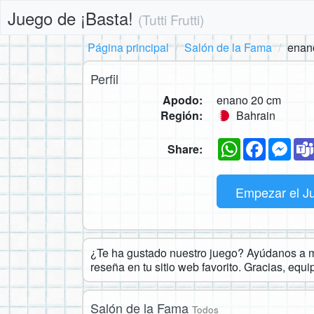
Juego de ¡Basta!
(Tutti Frutti)
Página principal
Salón de la Fama
enan
Perfil
Apodo:
enano 20 cm
Región:
Bahrain
WhatsApp
Faceboo
Mes
Share:
Empezar el J
¿Te ha gustado nuestro juego? Ayúdanos a ma
reseña en tu sitio web favorito. Gracias, equ
Salón de la Fama
Todos