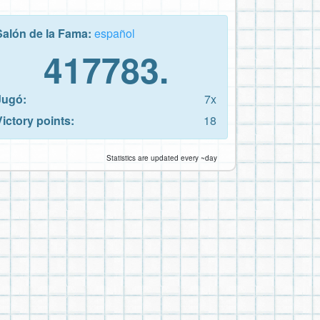
Salón de la Fama:
español
417783.
Jugó:
7x
Victory points:
18
Statistics are updated every ~day