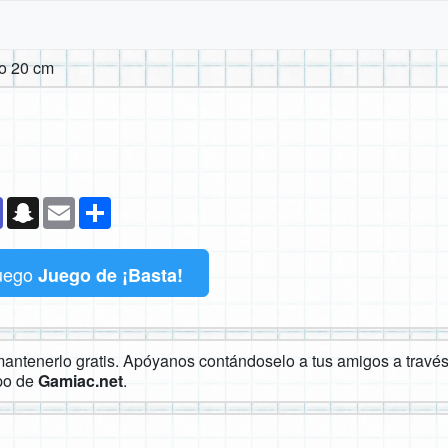
o 20 cm
k
senger
Teams
Snapchat
Email
Compartir
uego
Juego de ¡Basta!
ntenerlo gratis. Apóyanos contándoselo a tus amigos a través 
ipo de
Gamiac.net
.