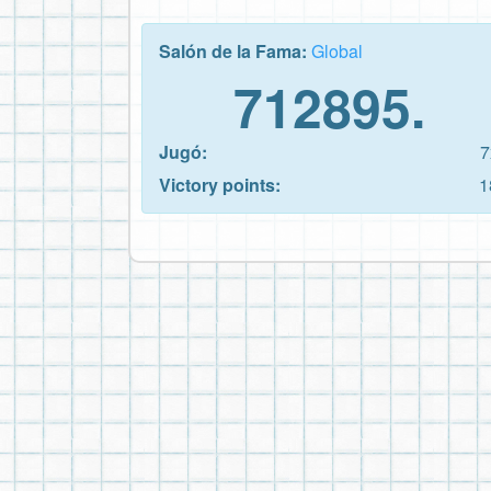
Salón de la Fama:
Global
712895.
Jugó:
7
Victory points:
1