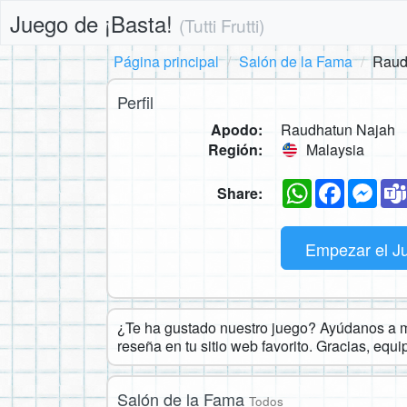
Juego de ¡Basta!
(Tutti Frutti)
Página principal
Salón de la Fama
Raud
Perfil
Apodo:
Raudhatun Najah
Región:
Malaysia
WhatsApp
Faceboo
Mes
Share:
Empezar el J
¿Te ha gustado nuestro juego? Ayúdanos a ma
reseña en tu sitio web favorito. Gracias, equ
Salón de la Fama
Todos