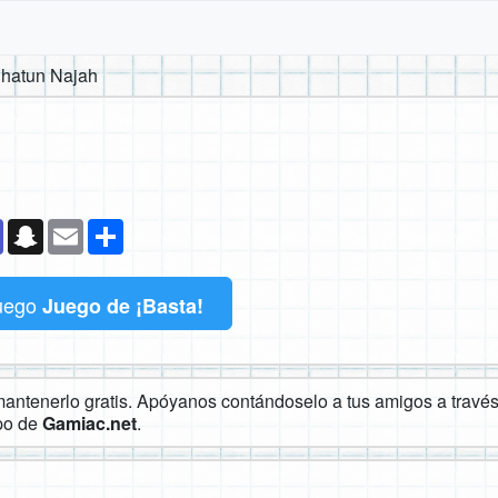
hatun Najah
k
senger
Teams
Snapchat
Email
Compartir
uego
Juego de ¡Basta!
ntenerlo gratis. Apóyanos contándoselo a tus amigos a través 
ipo de
Gamiac.net
.