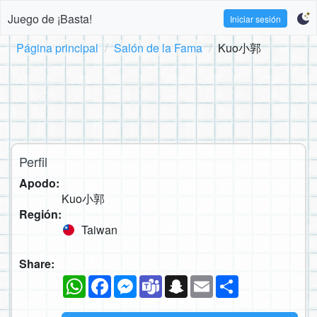
Juego de ¡Basta!
Iniciar sesión
Página principal
Salón de la Fama
Kuo小郭
Perfil
Apodo:
Kuo小郭
Región:
Taiwan
Share:
WhatsApp
Facebook
Messenger
Teams
Snapchat
Email
Compartir