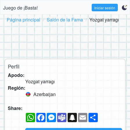
Juego de ¡Basta!
Iniciar sesión
Página principal
Salón de la Fama
Yozgat yarragı
Perfil
Apodo:
Yozgat yarragı
Región:
Azerbaijan
Share:
WhatsApp
Facebook
Messenger
Teams
Snapchat
Email
Compartir