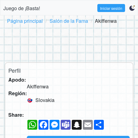
Juego de ¡Basta!
Iniciar sesión
Página principal
Salón de la Fama
Akiffenwa
Perfil
Apodo:
Akiffenwa
Región:
Slovakia
Share:
WhatsApp
Facebook
Messenger
Teams
Snapchat
Email
Compartir