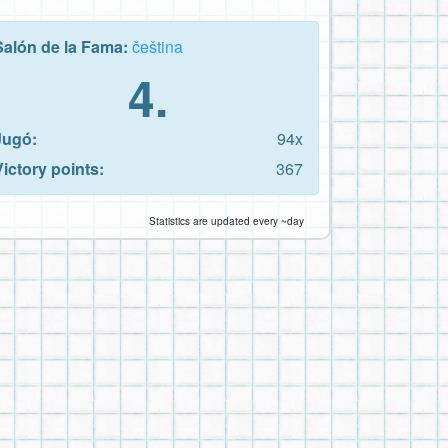
Salón de la Fama:
čeština
4.
Jugó:
94x
Victory points:
367
Statistics are updated every ~day