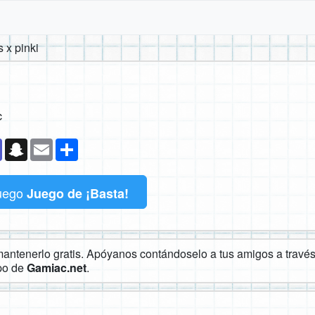
 x pinki
c
k
senger
Teams
Snapchat
Email
Compartir
uego
Juego de ¡Basta!
ntenerlo gratis. Apóyanos contándoselo a tus amigos a través 
ipo de
Gamiac.net
.