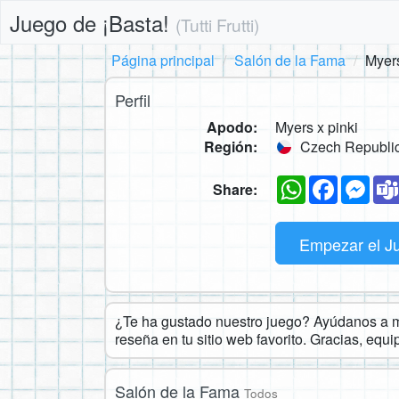
Juego de ¡Basta!
(Tutti Frutti)
Página principal
Salón de la Fama
Myers
Perfil
Apodo:
Myers x pinki
Región:
Czech Republi
WhatsApp
Faceboo
Mes
Share:
Empezar el J
¿Te ha gustado nuestro juego? Ayúdanos a ma
reseña en tu sitio web favorito. Gracias, equ
Salón de la Fama
Todos