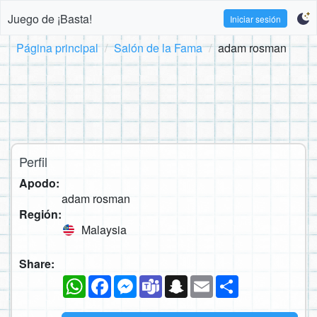
Juego de ¡Basta!
Iniciar sesión
Página principal
Salón de la Fama
adam rosman
Perfil
Apodo:
adam rosman
Región:
Malaysia
Share:
WhatsApp
Facebook
Messenger
Teams
Snapchat
Email
Compartir