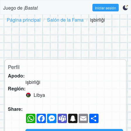
Juego de ¡Basta!
Iniciar sesión
Página principal
Salón de la Fama
işbirliği
Perfil
Apodo:
işbirliği
Región:
Libya
Share:
WhatsApp
Facebook
Messenger
Teams
Snapchat
Email
Compartir