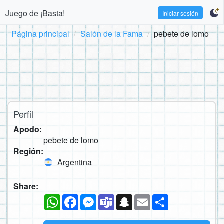
Juego de ¡Basta!
Iniciar sesión
Página principal
Salón de la Fama
pebete de lomo
Perfil
Apodo:
pebete de lomo
Región:
Argentina
Share:
WhatsApp
Facebook
Messenger
Teams
Snapchat
Email
Compartir