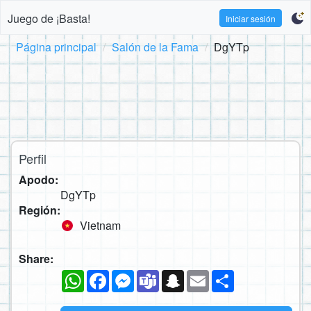
Juego de ¡Basta!
Iniciar sesión
Página principal
Salón de la Fama
DgYTp
Perfil
Apodo:
DgYTp
Región:
Vietnam
Share:
WhatsApp
Facebook
Messenger
Teams
Snapchat
Email
Compartir