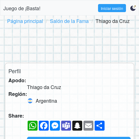
Juego de ¡Basta!
Iniciar sesión
Página principal
Salón de la Fama
Thiago da Cruz
Perfil
Apodo:
Thiago da Cruz
Región:
Argentina
Share:
WhatsApp
Facebook
Messenger
Teams
Snapchat
Email
Compartir